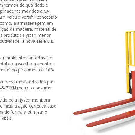
m termos de qualidade e
ilhadeiras movidos a CA
m veículo versátil concebido
is como, a armazenagem em
buição de madeira, material de
os produtos Hyster, menor
utividade, a nova série E45-
um ambiente confortável e
total do assoalho aumentou
-recuo do pé aumentou 10%
adores transistorizados para
r E45-70XN reduz o consumo
ido pela Hyster monitora
 inicia a ação corretiva caso
os de forma a otimizar o
itais.