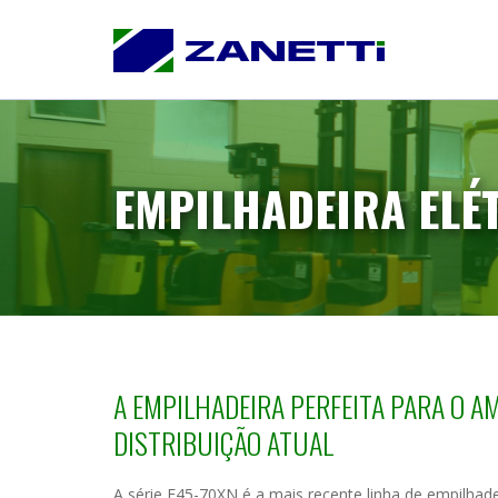
HOME
QUEM SOMOS
LOCAÇÃO
PRODUTOS
EMPILHADEIRA ELÉT
CONTATO
A EMPILHADEIRA PERFEITA PARA O A
DISTRIBUIÇÃO ATUAL
A série E45-70XN é a mais recente linha de empilhad