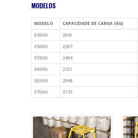
MODELOS
MODELO
CAPACIDADE DE CARGA (KG)
E45XN
2041
E50XN
2267
E55XN
2494
E60XN
2721
E65XN
2948
E70XN
3175