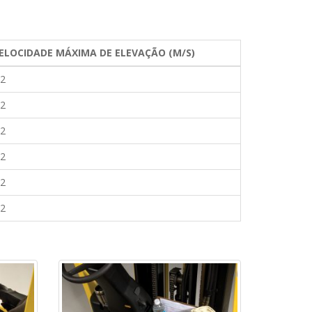
ELOCIDADE MÁXIMA DE ELEVAÇÃO (M/S)
72
72
72
72
72
72