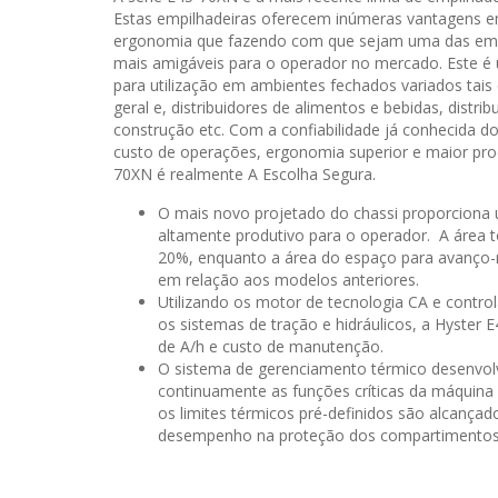
Estas empilhadeiras oferecem inúmeras vantagens e
ergonomia que fazendo com que sejam uma das emp
mais amigáveis para o operador no mercado. Este é u
para utilização em ambientes fechados variados ta
geral e, distribuidores de alimentos e bebidas, distri
construção etc. Com a confiabilidade já conhecida d
custo de operações, ergonomia superior e maior prod
70XN é realmente A Escolha Segura.
O mais novo projetado do chassi proporciona 
altamente produtivo para o operador. A área 
20%, enquanto a área do espaço para avanço
em relação aos modelos anteriores.
Utilizando os motor de tecnologia CA e control
os sistemas de tração e hidráulicos, a Hyste
de A/h e custo de manutenção.
O sistema de gerenciamento térmico desenvolv
continuamente as funções críticas da máquina e
os limites térmicos pré-definidos são alcançad
desempenho na proteção dos compartimentos v