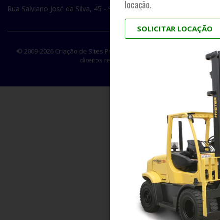
locação.
Rua Salviano José da Silva, 45 - São José dos Campos / SP
SOLICITAR LOCAÇÃO
© 2009-2026
Criação de Sites Profissionais
MIDIASIM. Todos os
direitos reservados.