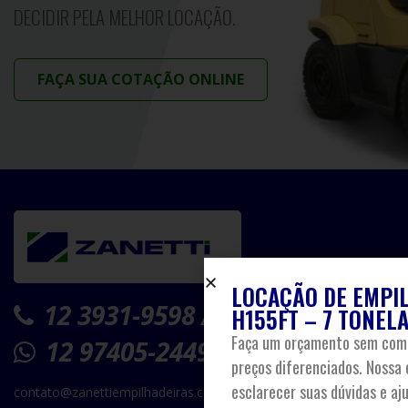
DECIDIR PELA MELHOR LOCAÇÃO.
FAÇA SUA COTAÇÃO ONLINE
LOCAÇÃO DE EMPI
12 3931-9598 / 12 3939-9667
H155FT – 7 TONEL
Faça um orçamento sem comp
12 97405-2449
preços diferenciados. Nossa 
esclarecer suas dúvidas e aju
contato@zanettiempilhadeiras.com.br