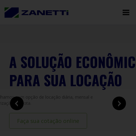
HOME
QUEM SOMOS
LOCAÇÃO
PRODUTOS
A SOLUÇÃO ECONÔMI
CONTATO
PARA SUA LOCAÇÃO
lhamos com opção de locação diária, mensal e
rização de frota.
Faça sua cotação online