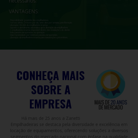
necessários.
VANTAGENS:
· Disponibilidade garantida das empilhadeiras.
· Acesso direto 24 horas por dia, sete dias por semana, para liberação.
· Liberação ON LINE da empilhadeira reserva.
· Suporte e atendimento automático após liberação da empilhadeira.
· A empilhadeira reserva disponível dentro das instalações do cliente.
· Evita paradas inesperadas na operação.
· Maior lucratividade por minimizar paradas inesperadas.
· Liberação da empilhadeira reserva para manutenções preventivas.
CONHEÇA MAIS
SOBRE A
EMPRESA
Há mais de 25 anos a Zanetti
Empilhadeiras se destaca pela diversidade e excelência em
locação de equipamentos, oferecendo soluções a diversos
segmentos do mercado nacional com ênfase na qualidade